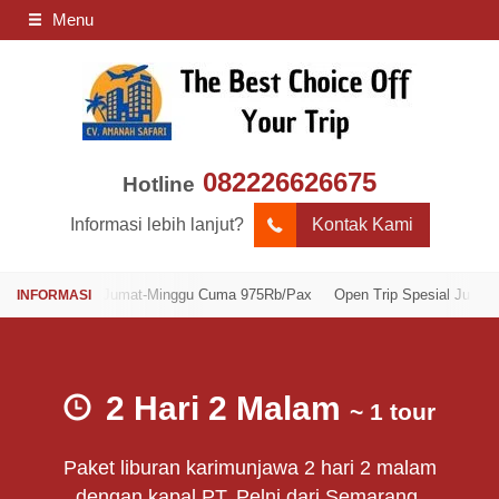
Menu
082226626675
Hotline
Informasi lebih lanjut?
Kontak Kami
ip Spesial Jumat-Minggu Cuma 975Rb/Pax
Open Trip Spesial Jumat-Min
2 Hari 2 Malam
~ 1 tour
Paket liburan karimunjawa 2 hari 2 malam
dengan kapal PT. Pelni dari Semarang.